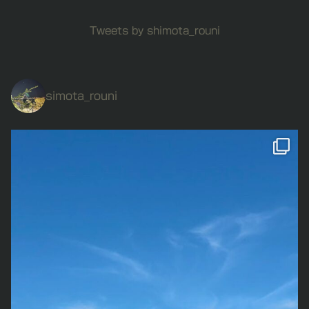
Tweets by shimota_rouni
simota_rouni
私の誕