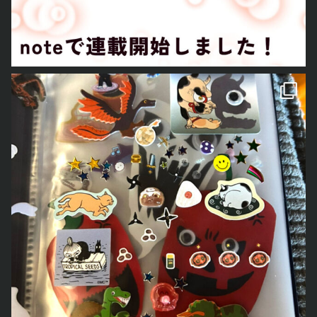
とあおごろ
も「シール