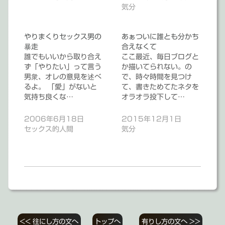
気分
やりまくりセックス男の
あぁついに誰とも分かち
暴走
合えなくて
誰でもいいから取り合え
ここ最近、毎日ブログと
ず「やりたい」って言う
か描いてられない。の
男衆、オレの意見を述べ
で、時々時間を見つけ
るよ。 「愛」がないと
て、書きためてたネタを
気持ち良くな…
オラオラ投下して…
2006年6月18日
2015年12月1日
セックス的人間
気分
投
<< 往にし方の文へ
トップへ
有りし方の文へ >>