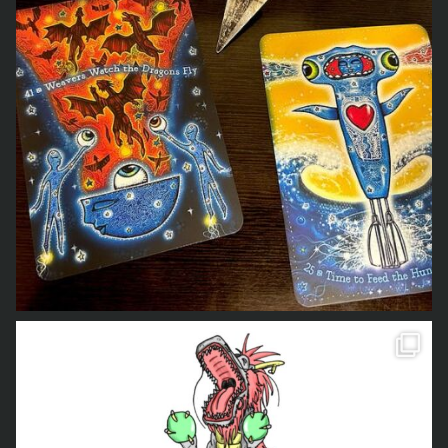
のLINEスタンプが完成しました
本当は