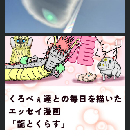
この度noteの方で、新しくくろべぇ達との日常を描いたエッセイマンガを連載