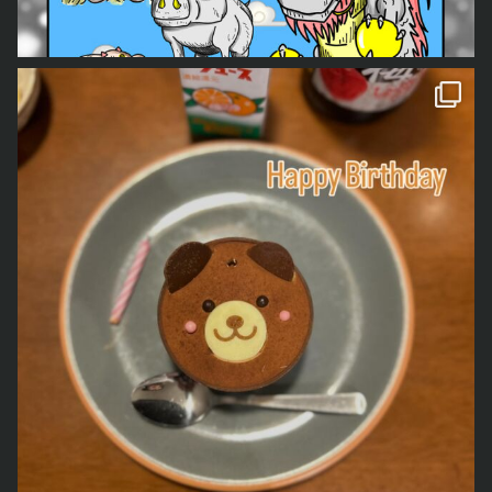
今年もくろべぇ、あおごろ
ともどもよろしくお願いします。 「どう