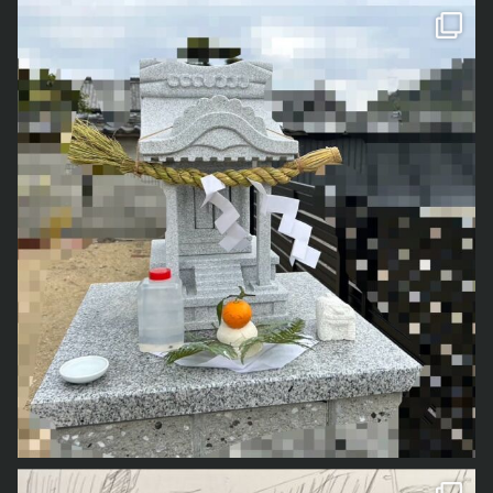
なので、いくつかハロウィンイベントに参加してきました
くろべぇ
がハロウィンの