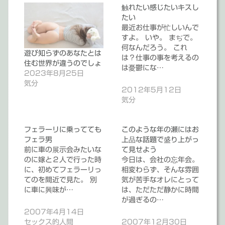
触れたい感じたいキスし
たい
最近お仕事が忙しいんで
すよ。 いや。 まぢで。
何なんだろう。 これ
遊び知らずのあなたとは
は？仕事の事を考えるの
住む世界が違うのでしょ
は憂鬱にな…
2023年8月25日
気分
2012年5月12日
気分
フェラーリに乗ってても
このような年の瀬にはお
フェラ男
上品な話題で盛り上がっ
前に車の展示会みたいな
て見せよう
のに嫁と２人で行った時
今日は、会社の忘年会。
に、初めてフェラーリっ
相変わらず、そんな雰囲
てのを間近で見た。 別
気が苦手なオレにとって
に車に興味が…
は、ただただ静かに時間
が過ぎるの…
2007年4月14日
セックス的人間
2007年12月30日