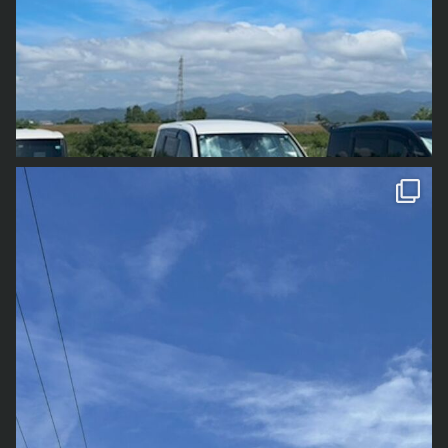
が「龍雲
をみつけて
」と言ってきました。 そういう