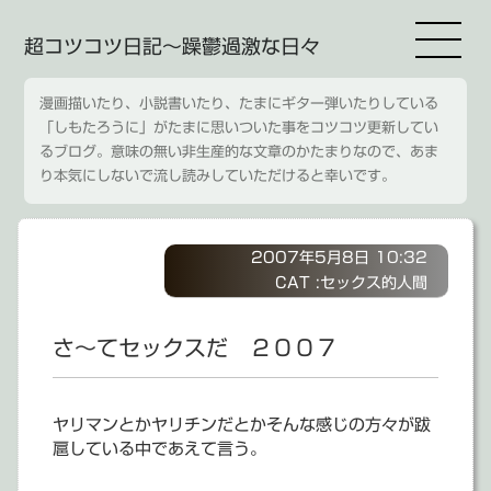
超コツコツ日記～躁鬱過激な日々
漫画描いたり、小説書いたり、たまにギター弾いたりしている
「しもたろうに」がたまに思いついた事をコツコツ更新してい
るブログ。意味の無い非生産的な文章のかたまりなので、あま
り本気にしないで流し読みしていただけると幸いです。
2007年5月8日 10:32
CAT :
セックス的人間
さ～てセックスだ ２００７
ヤリマンとかヤリチンだとかそんな感じの方々が跋
扈している中であえて言う。