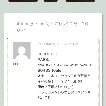
稿
ナ
ビ
4 thoughts on “
さ～てセックスだ ２０
０７
”
ゲ
ー
2007年5月10日 8:23 PM
シ
SECRET: 0
ョ
PASS:
ン
FOO
ce43f79b660746d0524e29
9043346afe
オナニーより、セックスのが気持ち
イイのか！！！？？？（衝撃）
俺まだ子供だわ～(+_+)
…ってコメントしづらいコメントや
な、これ。