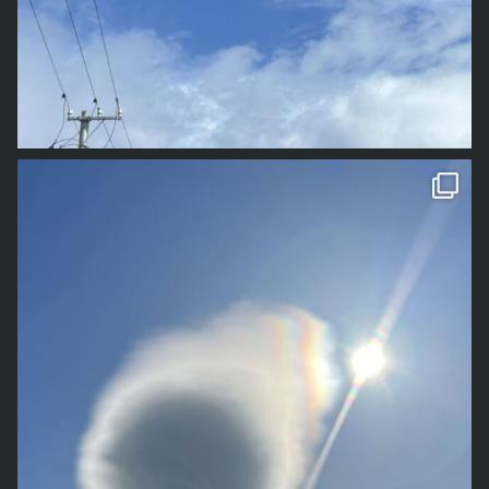
1枚目は少し前の写真で、今年の春先に撮影したものです
雲