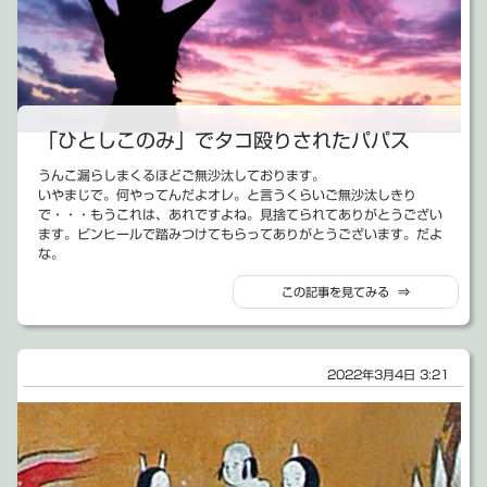
お店をディレクションして無事開店までこぎ着けたりもしたな。
漫画の話。
社員も増えたので、新しく事務所を開設したりもした。
とは言いつつ、今年、新作長編（中編か？）漫画を作って、ちゃんと
来年には、何か某有名大学の講義の監修などもやることになるらし
完結させた。
い。それに伴う関東出張に今からドキドキしてたりするんだけれども
ブログで少し触れたけど、去年からあった不動産売買に関する話を面
（都会・・・と言うか人込みとか怖いんだよなぁ～）
白おかしく漫画にしてやろうという試みで描いた
「不動産売買であっ
と、ここまで書けばひどく順調な感じはするんだけど、不思議な事に
た怖い話」
と言うお話。なんだかんだと言いつつ、11話で無事完結ま
お金がないんだよねぇ～
「ひとしこのみ」でタコ殴りされたパパス
で描き切ることが出来た。
お仕事のボリュームと規模が大きくなると当然経費もかかってくるわ
作画に時間が取れないと言う、非常に情けない理由で作画の方は簡単
けで、社員さんの給料だって出してあげないといけない。事務所開設
うんこ漏らしまくるほどご無沙汰しております。
なものだったんだけど、ありがたい事にこの漫画が、オレのこれまで
なんて、会社設立の時よりお金かかったし。となると、なんか知らん
いやまじで。何やってんだよオレ。と言うくらいご無沙汰しきり
描いたどのマンガよりも、アクセス数、コメント数などが凄い事にな
けど会社のお金が1期目と比べると笑うくらい貯まらねえのよ。
で・・・もうこれは、あれですよね。見捨てられてありがとうござい
った。
忙しいんだよ。中学生だったら、自慢しまくる位休みもなく、夜も寝
ます。ピンヒールで踏みつけてもらってありがとうございます。だよ
「Gの世界」を描いてた時には、1回か2回しか取れなかった、新都社
ないでお仕事ばっかりしてた。特に、10月からの3ヶ月くらいは。
な。
のhotitemにも更新する度に載って、最終話では遂に1番人気（とい
何かすげぇ色んな責任も増えてきた。
元々公開オナニーでしかないこのブログ。
う解釈であってるかはわかんないけど）な左hotitemになりましてん
忙しすぎて、子どもたちと遊ぶ時間もないし、漫画描いたり、ギター
この記事を見てみる ⇒
年取ってチョッと性欲の落ち着いてきたおっさんなので、オナニーの
（↓）
弾いたりする時間もない。
回数だって減るんだよ。と言う事にしておこう。
なのに、お金はない。これ・・・オレは何やってんだろうな。と。忙
さてさて。
しいなら、せめてお金は貯まってくれよと思う訳ですよ。
この空いてる間にネタが一切なかったというわけじゃあないんだけ
年末年始に半年ぶりくらいに連休でお休みするので、その間に一応社
ど、それはまたいずれ、長々と書くだろう。（と言いつつ、ここ最近
2022年3月4日 3:21
長として、3期目の展望を考えようと思ってる。
の感じからしたら、多分書かない気がしてるけども）
3期目はもう少しキャッシュ的な部分をしっかり考えていこうかと。
そんなことを全て差し置いてでも、今日は書かずにはいられない気分
だって、キャッシュが無くなったらそれはもう会社倒産ですので。
になってしまう事があった。
今の事業規模くらいで、もう少しお休み取れて、お金も貯まる方法は
どこかに吐き出したい。どこに吐き出す・・・となると、ここしか思
ないものかなと。
いつかなかったんだよ。
まぁ、そんな感じですよね。