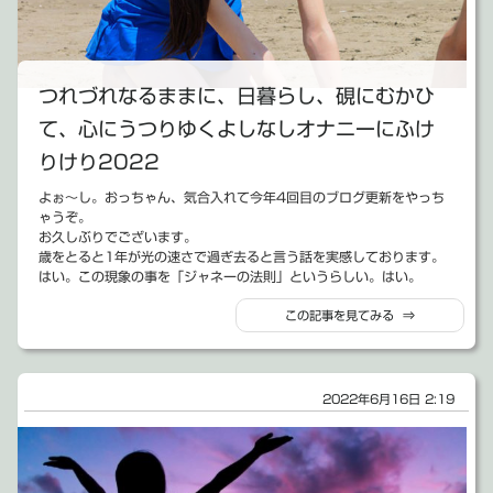
とめどなく溢れ出る衝動を形にしなくなるつまらないおっさんにオレ
自身がなってしまったと言う。それ以上でも以下でもない話なんだ
よ。
それはそれとして、ざっくりとだけ備忘録的に、今年の振り返りだけ
つれづれなるままに、日暮らし、硯にむかひ
やってみよう。
また後でと言うと、いつもの「書く書く詐欺」になってしまうので、
て、心にうつりゆくよしなしオナニーにふけ
今日のうちに書いてしまおう。
今回は、何となく「お仕事」「創作活動」「生活」の３つにカテゴラ
りけり2022
イズした上で書きます。はい。
よぉ～し。おっちゃん、気合入れて今年4回目のブログ更新をやっち
ゃうぞ。
お久しぶりでございます。
【お仕事について】
歳をとると1年が光の速さで過ぎ去ると言う話を実感しております。
お仕事を法人化して2年目。所謂2期目と言う奴も半分以上終了した。
はい。この現象の事を「ジャネーの法則」というらしい。はい。
昨年は、会社経営とはこう言うものなのかと言う事を至極勉強するこ
まぁ何しか、死なずに生きてはいるものの、日々目まぐるしく移り変
とが出来たと思う。その上で、ちゃんと利益を出して、順調に終える
この記事を見てみる ⇒
わっていて、もう今年の初めに何があったのかと言う事さえも、ほぼ
ことが出来たんだよ。
ほぼ記憶にない。
それに比べて今年だよ。今年。
それはそれとして少しだけ、ここ最近の事を備忘録として残しておこ
正直、仕事のボリュームと規模は、今年引くほど大きくなった。
う。
もちろん従来のお仕事も本当にありがたい事にたくさんたくさんたく
あと、あれだ。文章書いてないと、馬鹿になるしな。ただで加齢でど
2022年6月16日 2:19
さんたくさんご依頼いただいてたんだけども・・・
うしようもなく低能になっているのに、これ以上馬鹿になってたまる
それ以外にも、具体的に固有名詞を出してしまうとやばい位の規模の
か。
お仕事もやった。
TVCMのディレクターしたり、あまつさえ、馬忠・DA・ムドーの楽
曲をそのBGMに使ったりもした。