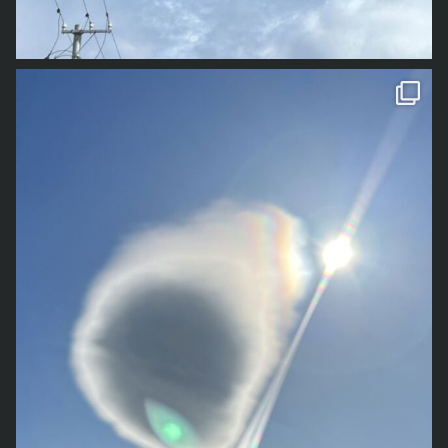
に受け入れられないわ。今起こってる展開はそんな感じ。
今年はもう臆面もなく言わせてもらいたい。
してだけは、誰にも負けないつもりでやっている。と言うか、そこで
救いかと。
とが出来た。・・・と思う。
まぁそれも含めて、漫画にしてやる。「極ニュースチョクホー番外
オレ、まぢで頑張ったよ。
しか勝負することが出来ないから。
何なんだろうね。この中二病のような感情は。
これが、去年書いた目標を書いた記事⇒「
戻れない過去の落書きは僕
編」だ。
遊びたい気持ちも描きたい気持ちも押さえて、やってきた責任たちに
その結果、こんな納期守れないミス続出野郎相手に、ずっと依頼をい
ホント情けないんだけどな。
と影との1ページ
」
今年の創作活動の目標はそれに決めた。
対して。
ただけるクライアントさんがたくさんいてくれて、そこから口コミで
1枚目は少し前の写真で、今年の春先に撮影したものです
雲
それでも、許せないものは許せないんだよ。
と言うか、これ見たら去年、目標立てたの2月入ってからじゃねえ
もう新作漫画もランナの続きも全部来年だ。来年。
ただ、頑張ったのは頑張ったんだけども、それはそれとして、うまく
どんどん依頼が増え、独立以来1度も営業活動したことないのに、人
か。今年の方がまだマシだったのか・・・
人生には山も谷もあるらしい。悲喜交々が何十にも交雑し、そして人
行った事についてはオレ自身の実力だとはどう考えても思えなかった
を雇わないと回らない位お仕事をもらえるようになった。
4コマ日記を書き始めて、「Gの世界」を完結させて、事業を法人化
の一生は紡がれていく。
りもする。
大切なことは、ケアレスミスをしない事なのか。
させて、土地を手に入れて事務所の新築を進めてる。
オレ自身翻って過去を見た時、かなり精神的に来ていた時期や、実際
龍ちゃんを初めてとして、もう死んでしまったじいちゃんばあちゃん
オレがクライアントさんの立場なら、ミスは多いけど一生懸命やって
役員の話。
十分だよ。新作マンガまで手が回らなかったんだけど、それでも十分
物理的に来ていた時期もあった。記憶すら曖昧になっている時期もあ
を含む祖先の皆さん、なぜか天照大神ちゃんなど色んな人や神様や龍
くれる人と、ミスはしないけどミスした人を見下して鼻で笑いながら
今年、地区の子ども会の副会長と言う、他の人から聞いたら絶対嫌が
だと思う。
る。
ちゃんがサポートしてくれてる。だからこそ、何とかこなす事が出来
仕事してる人どちらを選ぶかという話だ。
られる役員をやってる。
その上で、今年だ。今年。
それでも相対的に見れば、メッチャいい人生だと今のところ思ってる
たとも思ってる。
プリクラポートフォリオがオレにはマジで凄く良いものに見えて仕方
ただ実際やってみると、それに対してそこまで嫌悪する理由がなかっ
2022年の抱負を少しだけ書いておく事にする。
し、なんだったら、振り返ってみればどの時期も「まぁあれはあれで
それが今年はかなりはっきり分かるようになった。これについては、
がなかった。
た。
昨年は本当に「G」を描くだけでアップアップしてたので、今年はも
楽しかったな」と思えたりする。
信じる人がどれだけいるのかは分からない。別に信じてもらう必要は
彼は面接の最後に、「人生ってつらいですよね」みたいなことをボソ
と言うより、サラリーマンやってた頃、毎週恫喝されて胃がキリキリ
う少し創作活動をいっぱいしたいと思ってる。
だとすれば、今のこの状況もあと数年すれば「あの時はあの時でいろ
ないけど、オレはそう思ってるし、実際今も横に龍ちゃんいるし。
ッと言った。
していたあの会議とかと比べると、ホント何でもないんだよな。
具体的に言うと、まぁ「極ニュースチョクホー」は毎週1本描くとし
んな経験できたし、楽しかったよな」と思えたりするんだろうか。
人生って感謝ですよ。
これね。オレも似たようなことを面接で言ったことあるんだよ。
確かに、仕事がめっちゃ忙しい中で、会に出席したり、休みがイベン
て、それ以外に短編を何本か描きたい。実は、もう1月1本短編を描い
いつの日か皆で笑いあえる日が来ることを信じて、今はただ目の前に
アリガタイ教みたいな宗教でも開こうかと思うほど、色んな具象や存
その時の社長さんはそんなオレに対して「正直、今日の面接内容だっ
トの手伝いでつぶれたりすると言う点はチョッとなぁ～と思ったりは
た。「2人マイナス14年」と言うお話。
ある壁をひたすら上り続ける日々。
在に感謝し通し。
たらお前は不採用だけど、しょうがないからオレが、人生つらくない
する。ボランティアだし。
これ3部作だったんだけど、なんか続き描くのが怖くなったので、残
一つだけ言えることがあるとすれば、一生懸命頑張ることはきっと無
取り合えず、クッソ長くなってしまったので、今日のところはこの辺
って教えてやる。一緒に働くか？」って言って雇ってくれた。
でも、それも今年1年だけなわけで、これまで他の親御さんがやって
りの2話は投げ捨てるとして、それ以外に・・・出来れば「パラフィ
駄じゃあないと言う事か。
にしておこうか。
結局そこの会社でもオレは長くいられなかったけど、今でもあの社長
くれてて、うちの子どもたちもその恩恵を少なからず受けてたことを
リアグロッサリー」とか「ゴキブリ男の人生」とかこの辺りのお気に
そうなんだよ。
来年は、アリガタイ教の教祖として、この怪しい教えを誰にも教える
さんは大好きだし、めっちゃ尊敬してる。
考えると、まぁ止む無しと言う感じ。
入りの話を短編として描きたい。
漫画みたいな今の展開は、例えご都合主義と笑われようとも、今まで
ことなく、一人でニマニマと過ごしていきます。
「お前ホントミスばっかりだし、契約取れないし使えないけど、一緒
むしろ、どうしたって今の現状では子育て的なイベントは嫁の方がメ
他に、久々に小説を書きたいんだ。候補としては、過去にとあるコン
生きてきた流れがなければ絶対的に起こりえなかった展開なんだよ。
と言う、すごいところに着地して、さようなら。
にいたらおもろいんだよな」って笑いながら、いつもご飯をおごって
インになりがちな中で、社会貢献にもなるし、かわいい子どもたちの
テストで入賞した自信作「夢喰いバクヲ」のリメイクか、ニュースチ
自分で言うのものなんだけれども、尋常じゃない社会不適合者なりに
皆様。良いお年を。
くれた。
為になると思うと実はやりがいもあって、悪くないんじゃないのかと
ョクホーシリーズの第3弾「超ニュースチョクホー」のリメイクか、2
一生懸命頑張ってきたんですよ。
断ろうとすると「オレも昔はお前みたいだったから、他人ごとに思え
いう気さえしてる。
万文字ほど書いてる「老人は子どもに励まされた」を完成させて発表
息子のADHD診断で「お父さんが大変ですね」と言われる位なんだか
ない。断る位なら、今オレがするみたいなことを将来、お前が他人事
それより何とも言えないのが役員の9割がお母さん方なこと。