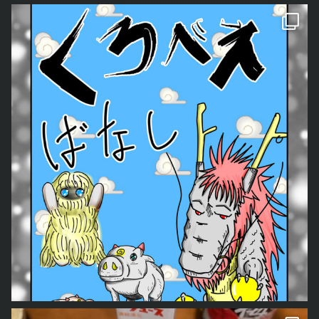
日々を描いたマンガ
んだよなぁ。
良いんだよ。
良いんだけど、オレの思ってる「仲いい」ってやつと何となく違う気
がする。
まぁ、よその家族の事もよく知らないので今の状態で本当に仲良しな
のかもしれないけども。
学生時代とかの不遇具合も相まって、必要以上に仲良くしたいのかも
知れない。
嫁も子どもも、そこまでは求めてないみたいなのは薄々感づいてる
し。
ただ、これはどうやれば良いんだろうかね。
答えは雲の上ですな。
最後に、今年入ってから、オレとか嫁には竜が付いてくれているらし
いというお話。
実際に、色んな所で竜ちゃんを目にするようになったので、出来るだ
人生は本当に色々あるね。
け毎日竜ちゃんを見つけて、その竜ちゃんを絵に描いて残しておきた
いと思っております。
取り合えず、今日見た竜ちゃん。
今年もくろべぇ、あおごろ
ともどもよろしくお願いします。 「どう