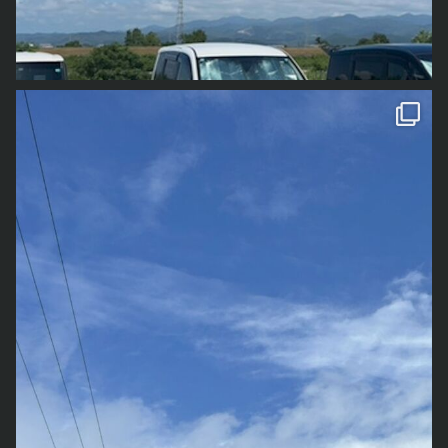
とか。
過去のオレが、オレの会社の面接に来たのか？
今ストップしている「コロッサ編」の最後までネームを作って、そこ
結末がどうなるかはまだ分からない。オレが再起不能なくらいズタボ
記憶違いなんて話で片付けられない位、現実とオレの認識で剥離があ
履歴書の段階で、もうどういう気持ちで今から面接を進めていけば良
から少しずつ作画作業に入ろうかと。
ロになっているかもしれないし、想像を絶するカタルシスを感じられ
って、多分別のパラレルワールドに来てる気がしてる事とか。
いのかわからない状態になってた。
「超ニュースチョクホー」のリメイク「ひとときの暗がり」と言う小
るような展開になっているかもしれない。
人生ってどんだけファンタスティックなんでしょうね。と思うことし
今回の面接では一応自分の作品のポートフォリオを持ってきてもらう
説を書いている。全5部構成なんだけど、第1部の7話目くらいまでは
ただ今現在の状況でいうのであれば、「漫画やん！」と突っ込まずに
きりでございますよ。
事になってた。
本文とタイトルの挿絵が書き終わってる状態。第1部が最後まで描け
はいられない状況だったりもする。
が「龍雲
をみつけて
」と言ってきました。 そういう
後、物凄く不思議な話なんだけども、上記の通り「お仕事」「創作活
彼は、お金がなくてプリンターを持ってないらしく、しょうがなくコ
たら一旦アップしようと思ってる。
うむ。
動」「生活」どれをとっても素晴らしい成果とかないし、どちらかと
ンビニで印刷しようしたら間違って写真印刷になってしまったと、プ
完全新作で音源制作をしたいと思ってる。完全にオレ一人で、自分の
これでもかと言う位、2021年にあった事を網羅している。
言うと何一つうまくいかなかった1年だったと思う。
リクラみたいな状態になったポートフォリオを見せてくれた。
世界観を100%出し切った奴。そう、このブログでは何度か出てきた
そりゃあ1つ1つをもう少し掘り下げようと思えば出来たりもするんだ
でも、今年、オレは凄く良い1年だったような気がするんだ。
これを普通の面接官が見たらどう思うんだろう・・・
「死ぬまでに制作する物語」のひとつ「連歌『忘却』」を形にするん
けど、なんかそれもどうなんだろうか。
何一つうまくいかなかったのにだ。
自分の昔と重ね合わせる。
だよ。あともうひとつ「陀悪」と言うタイトルの音源集も考えてい
実は、チョッと前に「会社設立に対する思い」って記事を書いてたり
この感覚は何なんだろう。
15年くらい前、とある塾の職員に応募した時、オレは革靴を履くのを
て、こちらは全5曲構成のうち3曲までほぼほぼ歌詞が出来上がってた
する。
ここ数年は、自分でも信じられない位うまく物事が進んで「今年は本
忘れて緑のスニーカーで面接を受けたことがあった。
りする。
タイミングを逸したと言うか、書き切れないまま時が流れたという
当にいい1年だったな」と思ってた。
その時のあの面接官の冷たい視線。「君はせいぜいパートまでかな？
創作意欲はまぢでとどまる事ないんだけど、着手する時間がない。
か、そんな感じで書きかけのまま放置になっていたりするので、多
でも、今年は「何一つうまくいかなかったな」と思うんだよ。
どうする。それで良ければ、面接してあげるけど」と馬鹿にしたニヤ
ないのではなく、作らなければいけないのかも知れない。
分、次回更新分とかその辺までに書ききる。
それなのに、なぜか今年本当に良い1年だったと思う。
ケ顔で言ってきたあのクソ親父を思い出したよ。
他にも、新都社のマンガの感想を書くやつもチョッとだけ書いて、こ
本当に見分不相応なレベルの規模の責任とかが襲ってきて「こんなの
多分だけど、彼もオレと同じなんだと思う。どんなに頑張って気を付
ちらも書きかけで放置している。（これは、なんか色々あって新都社
オレにこなせるのか？」と怯えつつ、それでも逃げずに真正面から立
けてもこういうケアレスミスが出てしまうんだと思う
の方で更新しても良いかなと思い始めたりしているけれども・・・）
ち向かった。
ではそれを、ちゃんとこちらの要求通りに出来ない役立たずだと鼻で
感情の話。
などなど、書くべき事、書きたい事はたくさんお有りのようなので、
まさにこんな感じよ（↑）
その結果、その全ての責任に対して100%完璧とはいえないまでも、
笑って門前払いするんだろうか。
どうしても落とし込むことのできないモヤモヤが晴れることなく漂っ
時間さえ見つけれられれば今年こそ、週1でのブログ更新を・・・も
ぶっちゃけ、このまま漫画にしてしまえば「現実はそんなご都合主義
まま及第点以上でこなしきって、どのクライアントさんからも捨てら
結局オレは、どこの会社に行ってもまともに扱ってもらえないまま、
ている。
うすでにできてないけれども、せめて今からでもやりたいもんです
的にいかねえよ。はいはい。妄想ですね」と言われるような気がす
れることなく年を越すことが（多分）出来る。と言う、これが何とも
心をすり減らしてうつ病になり仕事が出来なくなった。
考えないようにしても、沸々と憎悪のように湧いてくるこの感情を何
な。
る。
言えない達成感につながってるのではないのかと、勝手に分析して
今でも正直、納期も全然守れないし、自分のタスク管理さえできな
とかしたいんだけど、今のところどうする術もない。
とか、思っております。
実際オレも随所でそう思ってる。
る。
い。ケアレスミスいっぱいで、クライアントさんからいつも指摘ばっ
誰かに話してしまえばそれで解決する話でもない。
昨年の細かい振り返りはその時のネタとして取っておくとして（と言
大好きなシミュレーション仮説に置き換えて考えるのであれば、オレ
うまくいったかどうかは問題じゃあない。
かりされてる。
ただ嫁とホント幼児期からずっと仲良くしてくれている従兄にだけは
いつつ、結局書かないままになりそうだけども）超絶ざっくりと総評
の人生はどちらかと言えば少年漫画寄りなんだろう。青年誌では絶対
めっちゃ頑張ったんだよ。
でも、丁寧な仕事をする事、心を込めて依頼に対して向き合う事に関
話すことが出来て、それでいて共感してもらえている事だけが唯一の
するなら、これはもう敢えて言おう。完全に全ての目標を達成するこ