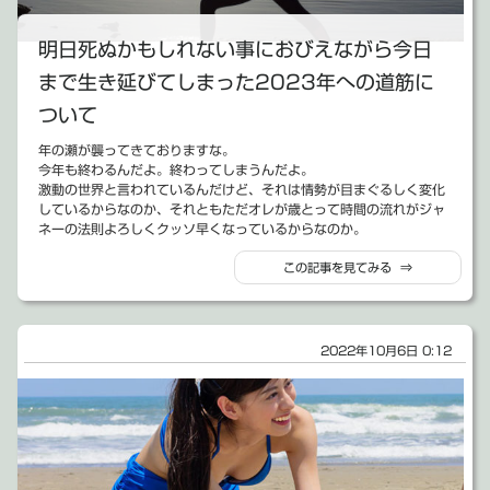
明日死ぬかもしれない事におびえながら今日
まで生き延びてしまった2023年への道筋に
ついて
年の瀬が襲ってきておりますな。
今年も終わるんだよ。終わってしまうんだよ。
激動の世界と言われているんだけど、それは情勢が目まぐるしく変化
しているからなのか、それともただオレが歳とって時間の流れがジャ
ネーの法則よろしくクッソ早くなっているからなのか。
それは分からない。
この記事を見てみる ⇒
ただ、今年一年がもう終わってしまう事だけは、どうしようもない事
実なのであります。
ブログ書かなかったなぁ。多分、この超コツコツ日記を初めてから最
も書かなかった1年だったと思う。何と、年間で5本目。
遥か古の頃「バーチャルアイドルちゆ」の更新が年1回とかになった
2022年10月6日 0:12
時に、「ふざけんなよ！オレはいつになっても毎日コツコツ更新を続
けてやるぜ！オレはちゆとは違う」と息巻いていたのをふと思い出し
た。
まぁ、無理ですよね。
これを年齢のせいとか、ブログと言うものの隆盛にかこつけて許しを
乞うても仕方がないと思うんだ。
何のことは無いわけで、若いころ最も忌むべき対象として見ていた、