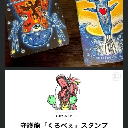
のLINEスタンプが完成しました
本当は