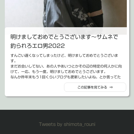
いや、あの頃は寝なければ漫画を描く時間が取れたんだよ。今は、寝
かと言って、どうせ採用する気もないけど、世間体気にして一応会う
たわ
を見ながら描いた。
ずにお仕事してるからな。と、そんな言い訳をしていいのかどうか。
には会ってやる。みたいな、くそムカつくゴミのような大人にだけは
果たして本当に時間が取れなかったのだろうか。
なりたくない。
色々思うところはなくはないんだよな。
これが折衷案なのかと言われれば、自信ないけれどもそんな状況の中
文字大きくしてやった。
ただ、それでも前回の記事でも書いた通り「不動産」漫画の奴は過去
でオレは「本当に良い人が来たら枠は埋まってるけど、それでも採用
最高のPV数だったんだよ。それだけがせめてもの救いと言えば救い。
するつもり」で残りの面接を続行することにした。
テキストサ
良かった。まだ、多少は面白い漫画描けてたんだ。と言う、謎の慰め
クソ零細企業なので、ぶっちゃけそんな何人も雇ってる余裕はない。
明けましておめでとうございます～サムネで
2000年代に流行った
になるようならないような・・・
だから、チョッと厳しめに見ていこうと思ってた。
来年こそは、漫画をいっぱい書きたい。いや、まぢで。
それでも「これはあああああああああああ！！」と言う人が来た場合
釣られろエロ男2022
には、それはそれで、一緒に頑張っていこうじゃないか。会社の資産
イトみたい
だって多少はある。即倒産なんてことにはならないだろうて。
すんごい遅くなってしまったけど、明けましておめでとうございま
にしてやった。
前置きが長くなったな。
す。
【生活について】
そんな感じで、今日そのうちの1件の面接をした。
まだお会いしてない、あの人やあいつとかその辺の特定の何人かに向
「侍魂」とか「バーチャネットアイドルちゆ」とか懐かしいな。「探
で、最後に生活について。
まぁ、ここまで書けば何となく分かるだろうけど、その「これはああ
けて、一応、もう一度。明けましておめでとうございます。
偵ファイル」も懐かしいな。MEGWINだけはまだ追ってるけど、大住
これについても、相当いろんなことを経験できた。
ああああああああああああ！」な奴が来てしまったんだよ。しかも、
なんか昨年末もう1回くらいブログも更新したいよね。とか言ってた
さんとかどうなったんだろう。
まず、裁判だよ。人生において弁護士さんに依頼して裁判を起こす人
想定の斜め上の奴が。メッチャ頭を抱えるタイプが。
けど、まぁ、出来る訳ねえわな。
まぁいいや。そのくらい言いたい。声高にして言いたい。
間は、多分起こさない人間より少ないと思う。
もう少し詳細に書こう。
この記事を見てみる ⇒
と言う事で、昨年の振り返りと今年の目標位を軽く書いておこうかな
死にはしてないけど、なんかビビるほど色んな事があった。
裁判の流れとか、費用感などについてもいずれ漫画で描きたいなと思
まず、そいつは日にちを間違えて、面接予定日の前日に、しかも約束
と思った次第でございます。
実にそっくりさんに描けたと思う。
それも今月はとかじゃなくて、週単位で。
ってるくらい貴重な経験だよ。二度としたくねえけどな。そもそもま
よりかなり早い時間にやってきた。その日オレは予定があって事務所
こう言うのを1年の計は1月にありって言うんだぜ。知っていたか。ワ
「先週の日曜日はこんな事になるなんて思ってもなかったなぁ～」
だ決着ついてないし。
にいなかったんだけど、そうしたら「気合入りすぎて早く来過ぎまし
トソン君。
と、毎週末に思いかえす感じ。
次には、PTA的な組織の副会長をくじで当たってしまったと言う理由
た。明日また来ます」って。
ただまぁ、なんか極ニュースチョクホーの方で、昨年1年間は、8コマ
週1でブログ更新？
で1年間やった。
この段階で、個人的には相当好きな感じ。
にまとめてしまったんだよね。
会社の状態の話。
4コマ週1で更新？
これも、経験したことない事ばっかりで、凄く良い経験にはなった。
そして、実際今日面接。
オレの2021年は8コマにまとめられるくらいの容量だったという事
一応代表はオレなんだけど、ずいぶん前からオレの意志とか意図から
新作の小説を書く？
Tweets by shimota_rouni
そもそも学校の事とか子どもを取り巻く環境とかその辺りの事も知り
履歴書を見る。お世辞にも奇麗な字とは言えないガタガタの文字で書
らしい。
離れてしまっている感じがある。
新作の短編漫画を描く？
たいこと知りたくなかったこと含めて色々分かってしまった。
いた、イマイチ支離滅裂な文章。
一応、そのマンガがこちら(↓)
税金対策で法人化しただけだったのに、今や、オレが一人で閉じこも
ランナの続きを描く？