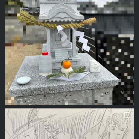
なので、いくつかハロウィンイベントに参加してきました
くろべぇ
がハロウィンの