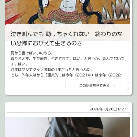
少しだけ戻りながら話す。
ただ、お金のことは置いておいたとして、今年は例年にはない位まぢ
オレと嫁の会社さんも、なんとかかんとか創業1期目を無事終えた。
で色んなお仕事に携わることが出来た。お仕事以外でも色んな事が起
（プライベートでは土地の事とか土地の事とか土地の事とかで全然順
こった。これについては、めっちゃいい経験になった。多分、相当レ
調じゃなかったけど）
ベルアップもしているだろうて。出来ることは相当増えたと思って
色んな人に助けられ続けながら、当初目標にしていた予算の130%く
る。
らいの売り上げを上げることが出来た。もう上出来だと思う。
今年は、経験値をひたすら稼ぐ1年だったんだろう。そう思う。
泣き叫んでも 助けちゃくれない 終わりのな
ホントよくやったよ。オレ。そして嫁。
嬉しくて、ちゃんとキャプチャー取ったし。
クライアントさん、助けてくれた周りの皆さんには、感謝しても感謝
アクセス数も、11話で2万5千位あるようで・・・1話平均2000ア
い恐怖におびえて生きるのさ
してもし足りない。し足りないので、このまま2期目もよろしくお願
クセス位だと考えると、「G」の時は大体200～500くらいだったの
いしたいです。
で、下手したら10倍くらいのアクセス数になるんだよな。
何から書けばいいのやら。
【創作活動について】
会社の方も、オレと嫁以外にも従業員が1人・・・あと、今月1人と9
去年１年はホント心も体も、あとお財布もズタボロになったけど、こ
取り合えず、生存報告。生きてます。はい。と言うか、死んでないで
創作活動の方での今年の成果と言えば、短編漫画「2人マイナス14
月ころに1人採用予定。
の結果で何となくおっちゃんは満足してしまった。
す。はい。
年」と「おともだち」、中編漫画「不動産売買であった怖い話」、長
他にも、外注形式で一緒に仕事するパートナーさんもいたりして、ま
まぁ、今も裁判は続いてるけどな。
昨年はマジでクッソ激動の1年だったと思うんだ。
編小説「ひと時の暗がり」の第1部執筆。
ぁ、10人には満たない超絶零細企業ではあるんだけど、何となく会社
でも、昨年末嫁から「運気的には今年（2021年）は来年（2022
以上。
っぽい感じにもなってきた・・・と思う。
年）の助走でしかないみたいだよ」と言う何とも不吉な話を聞いた。
うむ。少ない！あまりにも少ない！
今回の増員に当たってハローワークで求人をかけた。
この記事を見てみる ⇒
その時には、ぶっちゃけ「何言ってんだよ。これだけ激動だった年が
正確には、他にも「出来過ぎた準備」と言う新作短編のネタがほぼ出
ありがたい事にここ最近買い手市場になっている中で、たくさん応募
竜ちゃんの話。
助走とか言ってたら死ぬっつうの」と思ってた。思ってたんだよ。
来てるのと、「ランナ」の再開用にネタ出しはやってたけど、これは
が来た。
オレの事をずっと守ってくれている竜ちゃんと、ここ1年ですごく仲
そして、今年になって早2か月が終わり3月。
果たして創作活動と言えるのか・・・4コマ「極ニュースチョクホ
このくそ人見知りでずっと社会から拒絶され続けたオレが、今年の初
良くなった。
その事にもまぁまぁショックを受けるんだけども、それはそれとし
ー」もちっとも描けなかったしな。
めと今回とで10人以上の人の面接をしてるんだよ。何と言うか、ホン
お話もできるようになったし、姿も見えるようになった。別に信じて
て、これだけは言える。
2022年1月26日 2:27
これまで生きてきてどれだけ忙しくても漫画を描くのだけは止めなか
ト自分でもこんな事になるとは・・・と思ってる。
ほしいわけじゃあない。信じない人は信じなければいい。病気だと思
ったと言うのに、今年はホントに書けなかったよな。
で、一応採用する奴が決まるには決まった。
去年は助走だっ
うなら思えばいい。
受験勉強の合間にでも、毎週1話書くのは止めなかったし、娘が生ま
決まったんだけど、実はまだ3人ほど面接の予定が入ってて、その人
でも実際に仲良くなってしまったものはしょうがない。
れたばっかりの時とかでさえ、２～３時間おきに泣き出す娘を横に置
たちに対して会いもしないで「あ・・・もう決まったので、面接は結
今日、お仕事で煮詰まって病んでたんだけど、そしたら「絵を描いて
いて寝ずに漫画書いてたと言うのに・・・
構ですよ」とか言えるはずもない。
気分を変えたら。モデルになるよ。」と横に腰を下ろしたので、それ