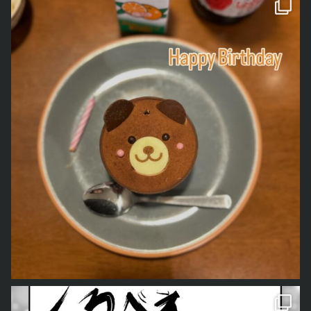
いや、薬やってて、幻覚見てるという訳ではないんです。まぢで、竜
ちゃんがいるんだよ。別に誰かに信じて欲しい訳じゃあないから、別
に良いけどさ。
元々オカルト大好きだったんだけど、それにスピリチュアルな感じも
入ってきた感じだろうかね。
会社じゃなくて、宗教になってしまったら、ごめんなさい。
と言う訳で、尿検査歓迎の2022年の目標はこの辺りにしておこう。
次回は「20年笑われ続けた起業活動」みたいな話とかその辺を。
忘れないように、メモメモ。
をご紹介しました。 今回は、今住んでいる土地の神様「も