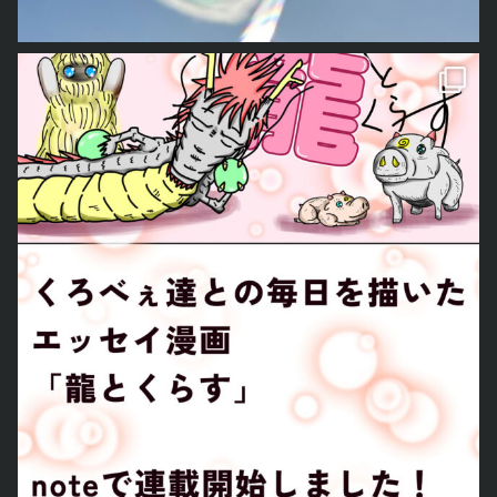
するか。
ら、そりゃあ言い訳すれば逃げる事もできたんだろうけれども、それ
に思えない若い子にあった時そいつに返してやれ」と言われたことを
オレの住んでるところがクッソ田舎だからなのか、ほとんどのお父さ
この3つの内のどれかを。今のところはこの中でも「超ニュースチョ
を選ばなかったんだよ。
今も覚えている。
ん方は子育てに関係すること、家庭に関係する事にはある程度距離を
クホー」書こうかなとチョッと思ってたりする。
こんなオレでも傍にいて支えてくれると言った嫁と一緒に頑張ってい
この度noteの方で、新しくくろべぇ達との日常を描いたエッセイマンガを連載
そういう人にたくさん助けられて、今も助けられてここまでやって来
置いてるらしい。
あとは長編マンガだ。
くことを選んだんだよ。
られた。
家事もして、子育てもして、夜は役員会出席して、休みの日はイベン
新作「あやつり」か「始まりは終末」を描き始めるべきか、「ラン
毎朝同じ時間に起きて、同じ場所に通い、他の人と同じことをする。
今、この目の前のかつての自分を見るかのような彼に対して、「ハ
トの手伝い。しかも、旦那さんは非協力とかだから、みんな嫌がるん
ナ」を定期更新してちゃんと完結させるべきか。
と言う、誰でもできることが出来ず、人と話するだけでも毎回寝込む
イ。不採用。残念でした」で追い返したら、オレに対して信じられな
だろうなとか、チョッと思ったりしてる。
気持ちとしては「ランナ」を描きたいんだけど、あの話長いんだよ
ほどダメージを受ける。
いほど良くしてくれたあの人たちに顔向けできない。
まぁ、他人の家庭にとやかく言うつもりはないけど。
な。全部描き切るとなると、まだ何年かかかるから、チョッと躊躇し
人生の至るタイミングで出遅れまくって、苦しんできた
社員さんもいるし、オレにも家族がある。
てる。
その割には、一生懸命頑張ってると思う。世間から見たら大した事な
そもそもたくさん人を雇えるような規模でも、職種でもない。
やるとしたら今止まってる「コロッサ編」のネームを全部描き切っ
いだろうけど、元々の人間が大した事ないどころか、普通のはるか下
今日は取り合えず帰ってもらったけど、正直、心が揺れまくってる。
て、そこから少しずつ作画作業に入る感じだよね。
の人間なんだから。
経理担当してくれてる嫁にも相談したけど、あと一人正社員を雇うの
とか何とか色々書いてしまったけど、現状でまだ死んでないわけで、
実は、PCを新調しようと思ってるんだけど、今度のグラボはなんと4
そんなこんなで騙し騙しやってきた日々がなければ、どうひっくり返
は現段階では厳しいらしい。
何とか生活できてる。
枚出力にして貰った。
っても今の展開なんかありもしなかった。
でも、オレが嫁に（↑）の気持ちを伝えたら、どうするか一緒に考え
お仕事にしたって、こんなオレみたいなやつに依頼をくれているクラ
今、モニター3枚なので、残りの空いた1つを使って、遂に液タブに手
それだけは間違いない。
てくれることになった。
イアントさんに対して感謝しかないし、文句を言うつもりは毛頭な
を出そうと思ってたりしてる。
ならばこれからオレがすることは何かと問われれば。
一つ言っておかないといけないことがある。
い。
どうしても未だに板タブだと作画に凄い時間がかかってるので、液タ
それはもう、これまで通り一生懸命目の前にある課題に取り込むこと
今回面接に来た彼は確かに、面接日を間違えるし、印刷ミスってその
生涯童貞を貫くことに絶望を感じていた17歳のオレに、今の生活なん
ブになる事で単純に作画時間自体も削減できないかなと。
だけ。
ままプリクラ持ってくるけど、まず話の受け答えを見る分に頭の回転
て想像できただろうか。
あとはあれだ。「ヤンディール制作」のセカンドアルバム制作だけ
元々いらない心配事まで考え込んでしまう癖があるし、色んな事に気
は速いし、一緒にいて嬉しくなるほど価値観も近い。何より、ものす
いつもこの話を嫁にすると「これまでがあったから、今があるんだ
ど・・・これは、なんか今年も無理臭いよな。
が向いてしまうんだけれども、それはそれ。
ごく一生懸命で、勉強家。ポートフォリオ見たけど、センスも良いと
よ」と、古代ギリシャ時代の因果律のようなお話をしてくれる。
取り合えず、コロナ落ち着かないとなぁ。来年完成とかになると、時
オレの人生は多分回り道が凄い。
思うんだよ。
それも多少はあるかもしれないけれども、どう考えてもあり得ないほ
事ネタとか使った曲は書き直ししたいし、結局、今できてる10曲の内
昔から周りには「無駄なことばっかりしてる」と言われてきた。
普通に有能な匂いがプンプンとしてる。
どの幸運が重なりまくって現状があると思うんだよな。
「ヘレニックアンセム」と「ゴキブリ男の人生」以外の全曲書き直し
でも時間はかかるかもしれないけど、オレの中ではそのどれも無駄な
別に可哀そうとか、自分の過去と重ね合わせて、自己陶酔してるだけ
これまでにあった本当にいろんな場面で起こりうる選択肢の数々で絶
た別物が出来上がりそうな・・・これは今年は、考えないようにしよ
ことじゃないんだよ。
じゃあない。・・・と思う。
妙にいい方向を奇跡的に選び続けてきた気がする。
う。
人生の評価はどのタイミングで行われるべきか。
これだけ有能くさいのに、ミスが多いとか人見知りとかそんなどうで
漫画家を目指して東京に行っていたらどうなっていたのか。
創作活動については、こんな所か。
総評は死んだときだとよく言われる。
もいい事のために、社会から爪弾きにされて、「人生ってつらいです
ミュージシャン目指して東京に行っていたらどうなっていたのか。