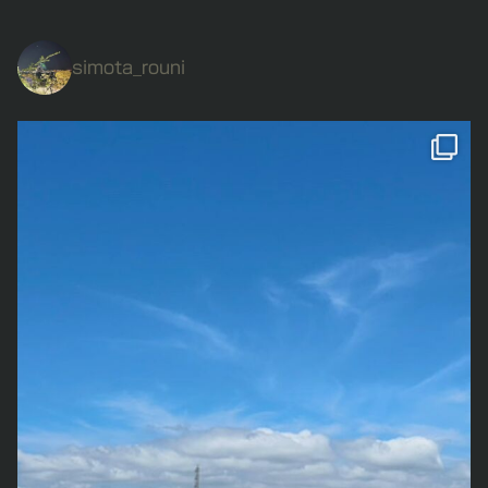
クッソ忙しい中、時間を作って役員会に顔出したり、自治体が主催す
オレは、その履歴書を読みながら、なぜか涙腺が緩んでしまってい
っていた仕事部屋は「社長部屋」と名前を変えてしまい、従業員さん
るイベントの手伝いしたりするのは結構大変だったけど、それはそれ
た。
のための事務所が出来上がり、そこに毎日人が出社してくる。
として、こういう事も子育てしてたらやっぱり経験するものなんだよ
まだ10何人くらいしか面接してないけど、こんなのにも心のこもった
社外の人が研修と言う名のもとにその事務所に来るようにもなった
ね。
履歴書を見たことがない。冷静に考えてみてほしい。就職面接で来た
simota_rouni
し、オレの想定よりはるかに大きいお仕事の案件が舞い込んできたり
そして最後。
奴の履歴書を読んで泣くことがあると思うか。普通はないって。で
もしている。
アキレス腱を断裂した。今はもう、よちよちと歩くくらいはできるよ
も、あったんだよ。
設立当初、誰がこんな状況になることを想定していたと言うのだろう
私の誕
うになったけど、6週間ほどギブス＆松葉杖生活を余儀なくされた。
履歴書は手書きでなければいけないと言う謎の慣習に対して、常日頃
か。
これがもう、まぢで不便の極みだったわけで、本当に何回か「ぎゃあ
アホの所業だと思ってた。
ただ、売り上げも大きくはなってきているんだけど、当たり前に経費
ああああああああああああああああ！！」って叫びたくなった。
効率化を無視した愚の骨頂であり、履歴書を手書きにさせたところ
もたくさん掛かるようになってしまい、金銭面で見ると、ひとりで
でも、負け惜しみでもなんでもなく「自由に動けることのありがた
で、人となりなぞ分かるはずがないと思ってた。
細々とやってた時よりなんだかお金はなくなってしまってたりはす
さ」を心底理解することが出来たのは、本当に良かったと思う。
そんなオレが、手書きの履歴書を手に泣きそうになった。そのくらい
る。
そして歩けないから、食べ物やジュースを取りに行くこともできなく
心のこもった履歴書だった。
責任は大きくなって、気苦労は増えて、時間とお金はなくなってしま
て、基本的にはペットボトルで水ばっかり飲んで、お菓子は一切食べ
涙腺が緩んだ理由は、他にもたくさんある。
っている。
なかったので、何かダイエットもできた。
特に尋常じゃない共感性だよ。
一体オレは何をやっているんだろう。
「アキレス腱断裂ダイエット」と言う感じか。
その血が滲むほど心を込めて書かれた履歴書の内容が、オレが20代の
立ち止まって振り返る時間が欲しいけど、状況がそれを許してくれな
ただ、生活と声高に言えるほど、人としての生活はこなせてなかっ
頃、社会でズタボロにされ、自信なんて粉微塵にされ、それでも仕事
い。
た。
をしなくてはいけない強迫観念から震えながら10時間くらいかけて書
本当に何をやっているんだろうね。
どう見ても農民体型の純日本人、中肉中背のオレでもハルバゴスにな
ホントに仕事ばっかりしてたんだよ。
いてた履歴書とビックリするくらい同じだった。
るって話ですよ。
うつ病で会社を辞めざる得なかったことも、パワハラでボコボコにさ
そんな場合じゃねえよ。そもそも、お仕事さえままならないつ～の。
れたことも、上司から戦力外通告されつつ自主都合での退職を強要さ
社員さんがいてくれるとて、今はまだオレが仕事しないと収入になら
れたことも、色んな職場で色んな職種を転々としていることも。
創作の話。
ないんだよ。
とまぁ、そんな1年でしたな。
そして、志望動機や自己アピールなどの部分も。
新作の短編漫画「出来過ぎた死亡準備」と言う話を考えている。今、
それなのにオレがお仕事できないとか、このまま会社が潰れたらどう
上記とは別でも色々面白い事は起こった。
圧倒的既視感。
ネームの前の構成をまとめている感じ。出来れば、年内に完成させた
してくれるんだ。クソが。
霊能力を持ってるおっちゃんと出会った事きっかけで、変な感覚が目
なんだこいつは？
いなぁ～とか、希望的観測だけは持っていたりする。
そんな非常に愉快な毎日を過ごしております。
覚めちゃって、自分についてくれてる龍とお話しできるようになった
なんなんだ？
あと、「ランナ」を再開させたいと思っている。取り合えず、まずは
全てが終わった暁には、全ての経緯を漫画にしてやろうと思ってる。