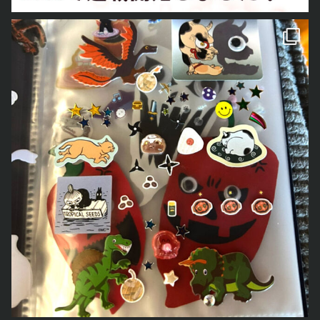
で、それ以外の目標としては、今年は何をおいても家の完成。これで
お葬式で泣いてくれる人の数が、その人の人生の評価だと。
ね」って呟いてるってことがあり得ないんだって。
嫁の提案を無視して今の仕事をやってなければどうなっていたのか。
すよ。これ。
だとしたら、その瞬間まで頑張るしかないんだろうね。
とあおごろ
も「シール
ただ、今の会社の規模と状態では、これからゆっくり育てていこうと
今の嫁と結婚しなければどうなっていたのか。
色々イザコザがあって、延び延びになっちゃってるけど、さすがに今
なんか良く分からない話になってきたので、今日のところはこの辺
言う正社員をほいほい雇える余裕はないんだよ。
うつ病になっても会社を辞めずに続けていたらどうなっていたのか。
年中には完成して引っ越したい。まぢで。
で。
かと言って、じゃあ、「縁がなかったと言う事で」とはとても出来な
独立せずに就職活動をしていたらどうなっていたのか。
あと会社の方は昨年より大きくなることはほぼ既定路線っぽい感じ。
い。
などなどなどなど・・・。
だけど、その既定路線から外れないように舵取り頑張らないといけな
現実と気持ちがずっと拮抗してて気持ちがふわふわ落ち着かない。
今の現状にはただただ感謝するばかりなんだ。それだけは、何があっ
いよな。これで、今年しょぼくれたら、もうそれは100%オレのせい
もう少し嫁と考えいく。
ても絶対日々考えている事。
だろうし。
オレの独りよがりになって、前途有望な彼にとってマイナスになるよ
まぁあれだな。
お仕事頂いてる感謝してもしきれないクライアント様様に対しては、
うな事があっては絶対にいけないと思ってる。そもそも、あれだけ頭
嫁があげまんだったんだろうな。
最大限の感謝を込めて対応させてもらうのは当然として、人雇ってし
良ければ、オレが手を貸さなくたって自分で何かを見つけてすごく良
あと、守ってくれてる竜ちゃんが凄かったんだろうな。
まった以上、その人たちの生活も守らにゃならんし。そっちに向いて
い感じになると思うんだよ。
あと、いつもなぜか身近で存在を感じてるじいちゃんばあちゃんたち
も極限まで誠意を込めて対応する。これについては、本当に出来てい
ただ、そうなるまでの間本当に苦しい思いをする気がする。
のお陰なんだろうな。
るのかチョッと不安になったりはしてるけど、これを払拭する方法は
オレがそうだったから。
希望としては、もう少しブログなり、4コマなりで、この奇跡のよう
心を込めるしかない訳だし。
その期間を少しでも減らして、少しでもうまくいくようにできれ
な楽しい日々を記録していきたいと言う事でございます。
少なくとも気持ちよく働いてもらえるような環境を作りたい。
ば・・・とかね、思ってるわけですよ。
4コマの方も再開しようかな。
あとは、コロナ次第だよな。
即戦力になるすごい人が来たらあと一人雇っても良いかなと思ってた
それでは、また。出来れば近いうちに、どこかその辺りでお会いしま
コロナが落ち着くようなら、久々にチョッと遠くまで旅行に行きたい
けど、このタイプは本当に想定外だった。
しょう。
な。
一応事業計画とか立ててはいたんだけど、その中でまったく想定して
さようなら。
なんかお仕事で沖縄行く機会も出来るかもしれないし、それとは別
おやすみなさい。
なかったケース。
さようなら。
で、四国を脱出したりとか・・・
帰り際、「本当にここで働きたいです。よろしくお願いいたしま
でも、これはホントコロナ次第。
す。」ってちょっと無理した笑顔で言った彼。
さすがに今の状態で、強行する勇気はないんだよ。
また、どうなったか決まった段階で、報告するかもしれないし、報告
最後に、家族で仲良く。
しないかもしれない。
なんか、色んな人に「ご家族仲いいですね」って言われたりする。
何しか、一番いい形になれば何よりですたい。
当たり前と言えば当たり前かもしれないだけど、良くも悪くも家族な