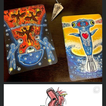
のLINEスタンプが完成しました
本当は