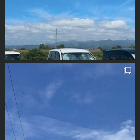
が「龍雲
をみつけて
」と言ってきました。 そういう