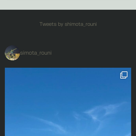
Tweets by shimota_rouni
simota_rouni
私の誕