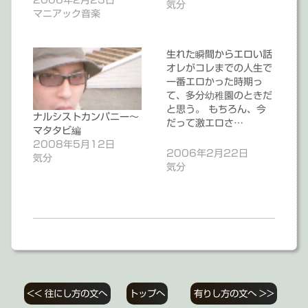
2006年2月23日
気分
マニアック音楽
生れた瞬間からエロい話
オレがコレまでの人生で
一番エロかった時期っ
て、多分幼稚園のときだ
と思う。 もちろん、今
ナルシストカンパニー～
だって激エロさ…
マタタビ編
2008年5月12日
2006年2月22日
気分
気分
投
<< 往にし方の文へ
トップへ
有りし方の文へ >>