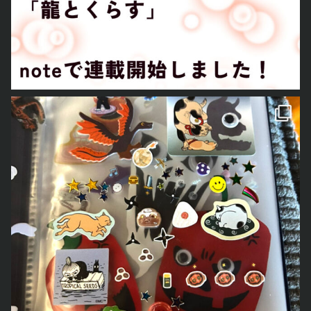
とあおごろ
も「シール