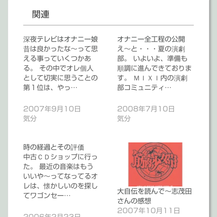
関連
深夜テレビはオナニー娘
オナニー全工程の公開
昔は良かったな～って思
え～と・・・夏の演劇
える事っていくつかあ
部。 いよいよ、準備も
る。 その中でオレ個人
順調に進んできておりま
として切実に思うことの
す。 ＭＩＸＩ内の演劇
第１位は、やっ…
部コミュニティ…
2007年9月10日
2008年7月10日
気分
気分
時の経過とその評価
中古ＣＤショップに行っ
た。 最近の音楽はもう
いいや～ってなってるオ
レは、懐かしいのを探し
大自伝を読んで～志茂田
てワゴンセー…
さんの感想
2007年10月11日