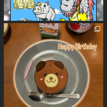
今年もくろべぇ、あおごろ
ともどもよろしくお願いします。 「どう