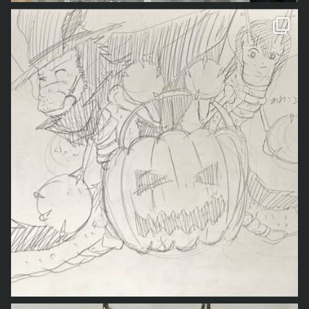
なので、いくつかハロウィンイベントに参加してきました
くろべぇ
がハロウィンの
「龍ちゃんが