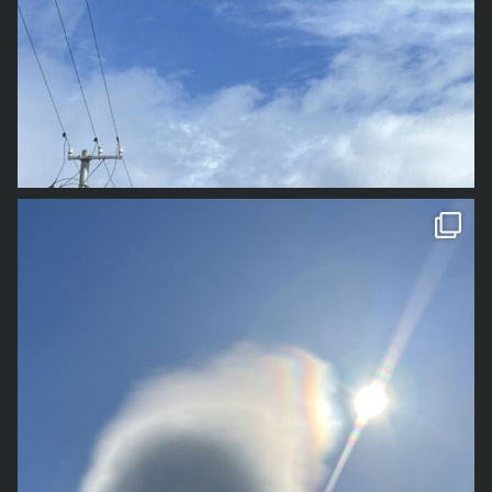
1枚目は少し前の写真で、今年の春先に撮影したものです
雲