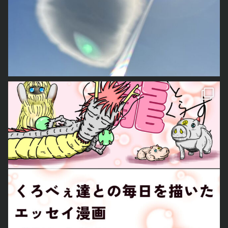
この度noteの方で、新しくくろべぇ達との日常を描いたエッセイマンガを連載