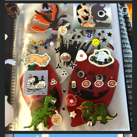
とあおごろ
も「シール
日々を描いたマンガ