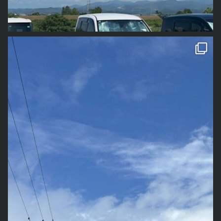
が「龍雲
をみつけて
」と言ってきました。 そういう