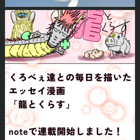
この度noteの方で、新しくくろべぇ達との日常を描いたエッセイマンガを連載