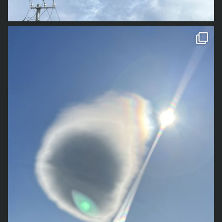
1枚目は少し前の写真で、今年の春先に撮影したものです
雲