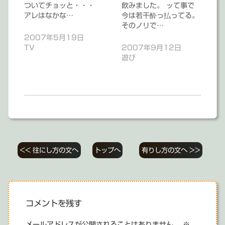
ついてチョッと・・・
飲みました。 ッて事で
アレはなかな…
今は若干酔っ払ってる。
そのノリで…
2007年5月19日
TV
2007年9月12日
遊び
投
<< 往にし方の文へ
トップへ
有りし方の文へ >>
稿
ナ
ビ
コメントを残す
ゲ
メールアドレスが公開されることはありません。
※