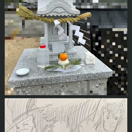
なので、いくつかハロウィンイベントに参加してきました
くろべぇ
がハロウィンの