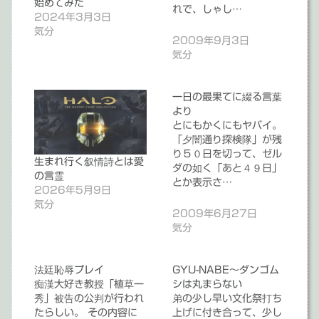
始めてみた
れで、しゃし…
2024年3月3日
気分
2009年9月3日
気分
一日の最果てに綴る言葉
より
とにもかくにもヤバイ。
「夕闇通り探検隊」が残
り５０日を切って、ゼル
生まれ行く叙情詩とは愛
ダの如く「あと４９日」
の言霊
とか表示さ…
2026年5月9日
気分
2009年6月27日
気分
法廷恥辱プレイ
GYU-NABE～ダンゴム
痴漢大好き教授「植草一
シは丸まらない
秀」被告の公判が行われ
弟の少し早い文化祭打ち
たらしい。 その内容に
上げに付き合って、少し