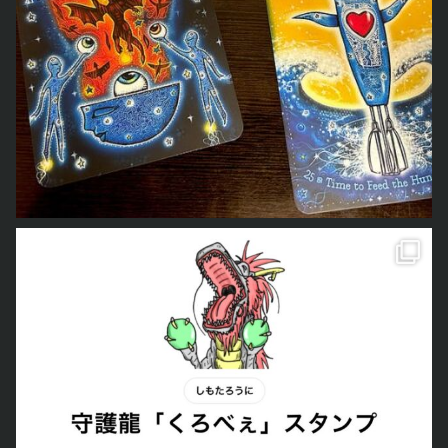
のLINEスタンプが完成しました
本当は