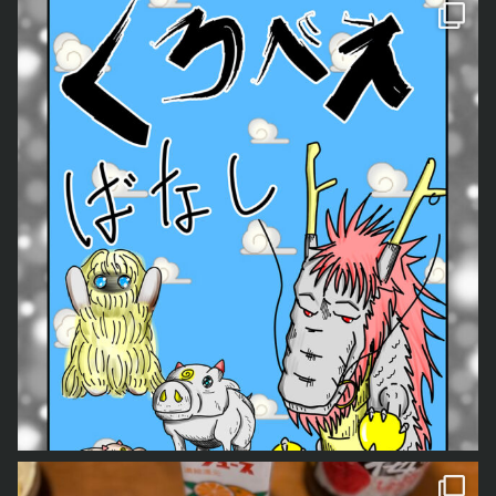
今年もくろべぇ、あおごろ
ともどもよろしくお願いします。 「どう