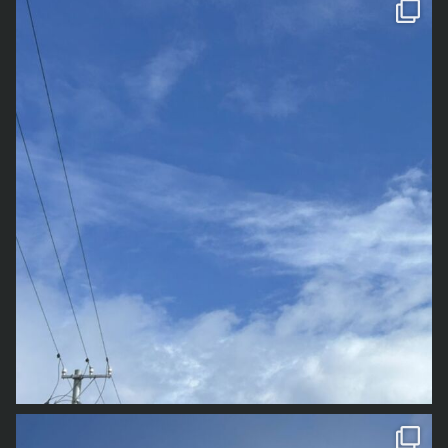
1枚目は少し前の写真で、今年の春先に撮影したものです
雲