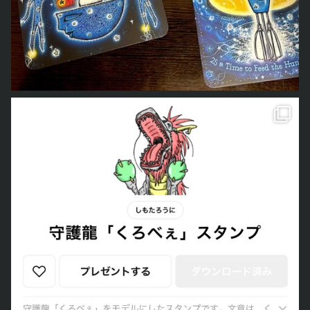
のLINEスタンプが完成しました
本当は