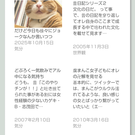
昔日記シリーズ２
文化の日だ。 って事
で、昔の日記を穿り返し
てオレ自身のここまで成
長する中で培われた文化
だけど今日も徐々にジョ
を載せて見ます…
ークなんか言いつつ
2025年10月15日
2005年11月3日
気分
世界観
どぶろく一気飲みでアル
腐まんこ女子どもにオレ
中になる気持ち
の卍解を見せる
どうも。 昔「このやり
基本的に、ツイッターで
チンが！！」と吐き捨て
は、まんこがウルウル濡
られた事がある割には女
れてるような、良い感じ
性経験の少ないカゲキ・
の女とばっかり繋がって
B・志茂田で…
いたいと（エ…
2007年2月10日
2010年3月16日
気分
気分