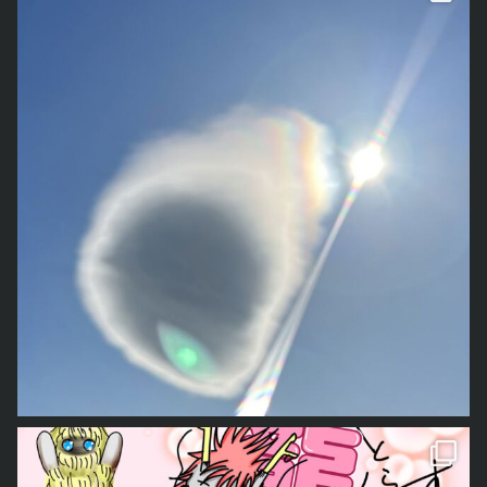
この度noteの方で、新しくくろべぇ達との日常を描いたエッセイマンガを連載