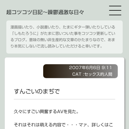
超コツコツ日記～躁鬱過激な日々
漫画描いたり、小説書いたり、たまにギター弾いたりしている
「しもたろうに」がたまに思いついた事をコツコツ更新してい
るブログ。意味の無い非生産的な文章のかたまりなので、あま
り本気にしないで流し読みしていただけると幸いです。
2007年6月6日 9:11
CAT :
セックス的人間
すんごいのまぢで
久々にすごい興奮するAVを見た。
それはそれは萌える内容で・・・マァ、詳しくはこ