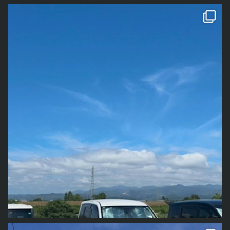
私の誕
が「龍雲
をみつけて
」と言ってきました。 そういう