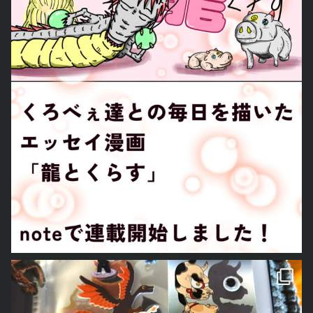
とあおごろ
も「シール