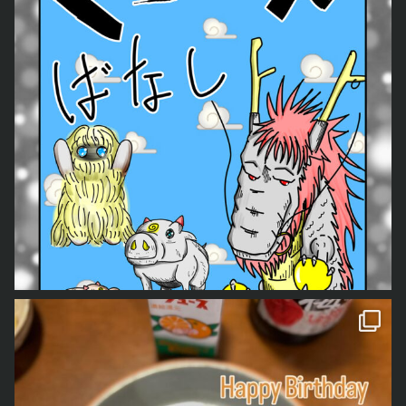
今年もくろべぇ、あおごろ
ともどもよろしくお願いします。 「どう