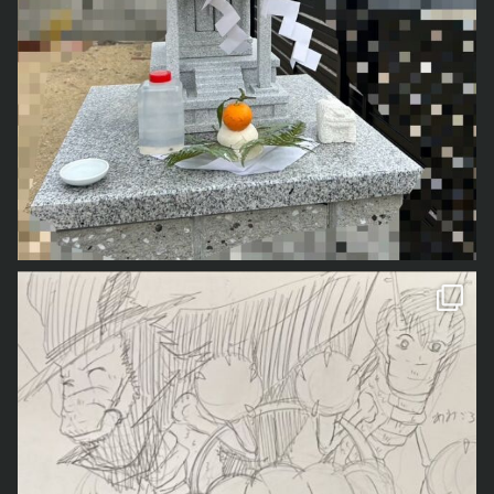
なので、いくつかハロウィンイベントに参加してきました
くろべぇ
がハロウィンの