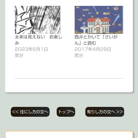
未来は見えない お楽し
西岸とかいて「さいが
み
ん」と読む
2023年5月1日
2017年4月29日
気分
気分
投
<< 往にし方の文へ
トップへ
有りし方の文へ >>
稿
ナ