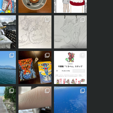
なので、いくつかハロウィンイベントに参加してきました
くろべぇ
がハロウィンの
「龍ちゃんが
のLINEスタンプが完成しました
本当は
1年前の事なので、若干記憶が曖昧
その間に、何度か書く書く詐欺みたいな感じにお知らせし