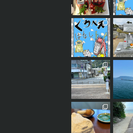
我が家では毎年、私の父手作りのしめ縄を飾
一番上の「奥の院」までは1300段以上の階段
今日で最後になります
くろ
1年前の事なので、若干記憶が曖昧