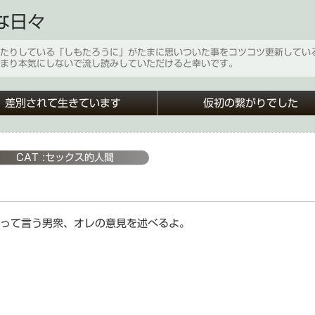
な日々
たりしている「しもたろうに」がたまに思いついた事をコツコツ更新してい
まり本気にしないで流し読みしていただけると幸いです。
差別されて生きています
仮初の繋がりでした
CAT :
セックス的人間
って言う男衆、オレの意見を述べるよ。