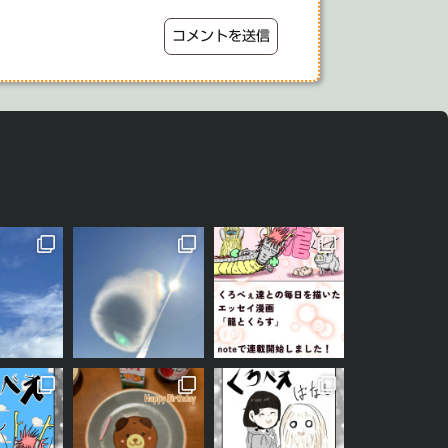
1枚目は少し前の写真で、今年の春先に撮影したものです
雲
この度noteの方で、新しくくろべぇ達との日常を描いたエッセイマンガを連載
今年もくろべぇ、あおごろ
ともどもよろしくお願いします。 「どう
をご紹介しました。 今回は、今住んでいる土地の神様「も