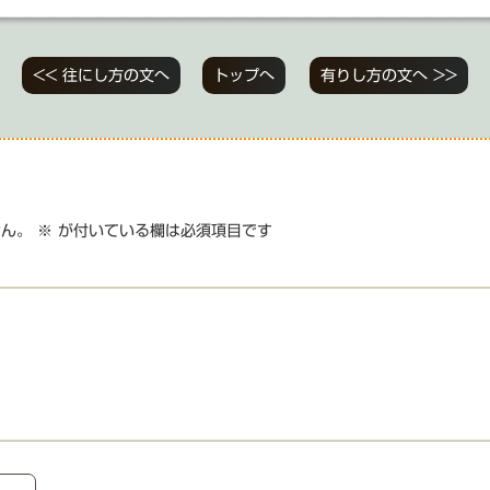
<< 往にし方の文へ
トップへ
有りし方の文へ >>
せん。
※
が付いている欄は必須項目です