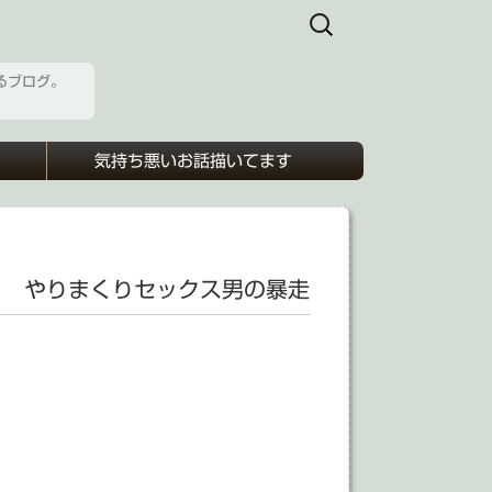
検
索:
るブログ。
気持ち悪いお話描いてます
やりまくりセックス男の暴走