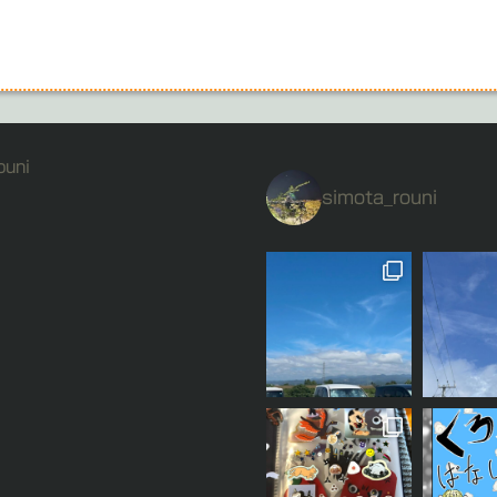
ouni
simota_rouni
私の誕
が「龍雲
をみつけて
」と言ってきました。 そういう
とあおごろ
も「シール
日々を描いたマンガ