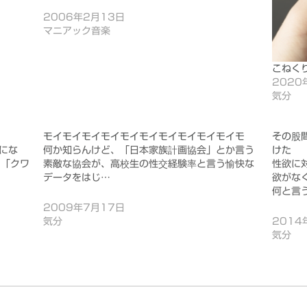
2006年2月13日
マニアック音楽
こねく
2020
気分
モイモイモイモイモイモイモイモイモイモイモ
その股
にな
何か知らんけど、「日本家族計画協会」とか言う
けた
る「クワ
素敵な協会が、高校生の性交経験率と言う愉快な
性欲に
データをはじ…
欲がな
何と言
2009年7月17日
気分
2014
気分